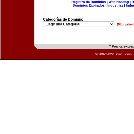
Registro de Dominios
|
Web Hosting
|
D
Dominios Expirados
|
Industrias
|
Indu
Categorías de Dominio:
[Pág. princi
** Precios expre
© 2002/2022 Solo10.com