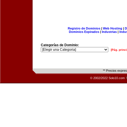
Registro de Dominios
|
Web Hosting
|
D
Dominios Expirados
|
Industrias
|
Indu
Categorías de Dominio:
[Pág. princi
** Precios expre
© 2002/2022 Solo10.com