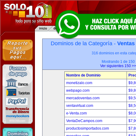
Dominios de la Categoría -
Ventas
316 dominios en esta categ
Mostrando 1 de 150
Ver siguientes 150 >>
Nombre de Dominio
Prec
monetizalo.com
$9,
webpago.com
$9,
mercadoventas.com
$9,
ventavirtual.com
$8,
e-Venta.com
$8,
VentaDeCampos.com
$7,
productosimportados.com
$7,